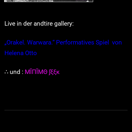
Live in der andtire gallery:
„Orakel. Warwara.“ Performatives Spiel
von
Helena Otto
∴ und :
ΜĪΠĪΜΘ ∫ξξκ