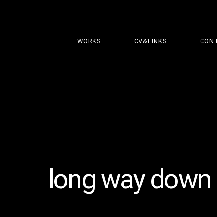
WORKS
CV&LINKS
CON
long way down